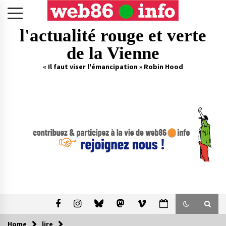
Skip
to
content
l'actualité rouge et verte
de la Vienne
« Il faut viser l'émancipation » Robin Hood
Home
lire