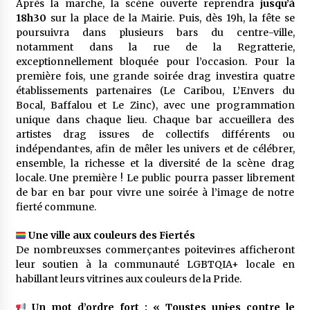
Après la marche, la scène ouverte reprendra
jusqu’à
18h30
sur la place de la Mairie. Puis, dès 19h, la fête se
poursuivra dans plusieurs bars du centre-ville,
notamment dans la rue de la Regratterie,
exceptionnellement bloquée pour l’occasion. Pour la
première fois, une grande soirée drag investira quatre
établissements partenaires (Le Caribou, L’Envers du
Bocal, Baffalou et Le Zinc), avec une programmation
unique dans chaque lieu. Chaque bar accueillera des
artistes drag issu·es de collectifs différents ou
indépendant·es, afin de mêler les univers et de célébrer,
ensemble, la richesse et la diversité de la scène drag
locale. Une première ! Le public pourra passer librement
de bar en bar pour vivre une soirée à l’image de notre
fierté commune.
Une ville aux couleurs des Fiertés
De nombreux·ses commerçant·es poitevin·es afficheront
leur soutien à la communauté LGBTQIA+ locale en
habillant leurs vitrines aux couleurs de la Pride.
Un mot d’ordre fort : « Toustes uni·es contre le