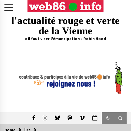
Skip
to
content
l'actualité rouge et verte
de la Vienne
« Il faut viser l'émancipation » Robin Hood
Home
lire