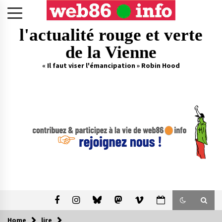
Skip
to
content
l'actualité rouge et verte
de la Vienne
« Il faut viser l'émancipation » Robin Hood
Home
lire