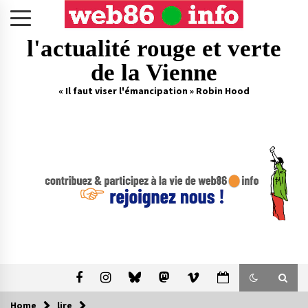
Skip
to
content
l'actualité rouge et verte
de la Vienne
« Il faut viser l'émancipation » Robin Hood
Home
lire