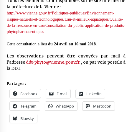
Tous les éléments sont disponibles sur le site internet de
la préfecture de la Vienne :
http://www.vienne.gouv.fr/Politiques-publiques/Environnement-
risques-naturels-et-technologiques/Eau-et-milieux-aquatiques/Qualite-
de-la-ressource-en-eau/Consultation-du-public-application-de-produits-
phytopharmaceutiques
Cette consultation a lieu
du 24 avril au 16 mai 2018
.
Les observations peuvent être envoyées par mail à
l’adresse
ddt-phyto@vienne.gouv.fr
, ou par voie postale à
la DDT.
Partager :
Facebook
E-mail
LinkedIn
Telegram
WhatsApp
Mastodon
Bluesky