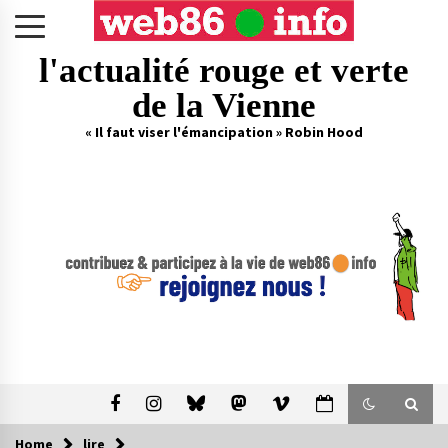
Skip
to
content
l'actualité rouge et verte
de la Vienne
« Il faut viser l'émancipation » Robin Hood
Home
lire