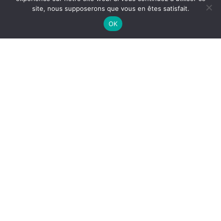
site, nous supposerons que vous en êtes satisfait.
OK
Les caisses de
[vidéo] 
grève et de
campa
solidarité dans
NUPES 8
la Vienne
Soumai