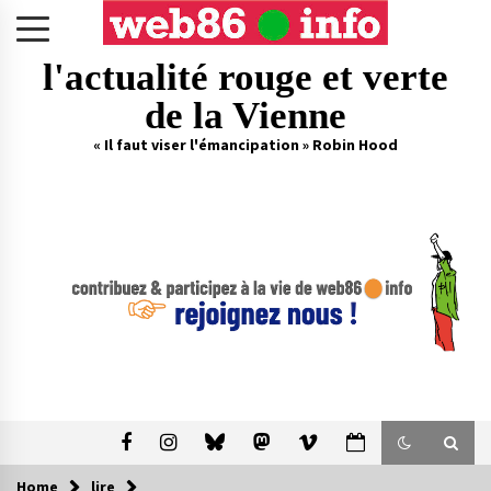
Skip
to
content
l'actualité rouge et verte
de la Vienne
« Il faut viser l'émancipation » Robin Hood
Home
lire