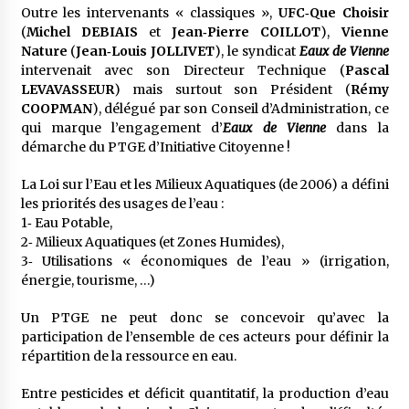
Outre les intervenants « classiques »,
UFC‐Que Choisir
(
Michel DEBIAIS
et
Jean‐Pierre COILLOT
),
Vienne
Nature
(
Jean‐Louis JOLLIVET
), le syndicat
Eaux de Vienne
intervenait avec son Directeur Technique (
Pascal
LEVAVASSEUR
) mais surtout son Président (
Rémy
COOPMAN
), délégué par son Conseil d’Administration, ce
qui marque l’engagement d’
Eaux de Vienne
dans la
démarche du PTGE d’Initiative Citoyenne !
La Loi sur l’Eau et les Milieux Aquatiques (de 2006) a défini
les priorités des usages de l’eau :
1‐ Eau Potable,
2‐ Milieux Aquatiques (et Zones Humides),
3‐ Utilisations « économiques de l’eau » (irrigation,
énergie, tourisme, …)
Un PTGE ne peut donc se concevoir qu’avec la
participation de l’ensemble de ces acteurs pour définir la
répartition de la ressource en eau.
Entre pesticides et déficit quantitatif, la production d’eau