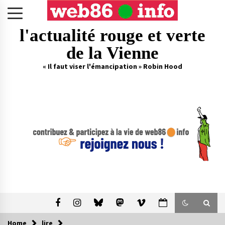
Skip
to
content
l'actualité rouge et verte
de la Vienne
« Il faut viser l'émancipation » Robin Hood
Home
lire