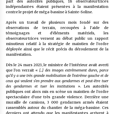
part des autorités publiques, 18 observateur·trice·s
indépendant·e·s étaient présent·e·s à la manifestation
contre le projet de méga-bassine à Sainte-Soline.
Après un travail de plusieurs mois fondé sur des
observations de terrain, recoupées à l’aide de
témoignages et d’éléments matériels, les
observateur·trice·s versent au débat public un rapport
minutieux relatif à la stratégie de maintien de l’ordre
déployée ainsi que le récit précis du déroulement de la
manifestation
.
Dès le 24 mars 2023, le ministre de l’Intérieur avait averti
que l’on verrait «
[…] des images extrêmement dures, parce
qu’il y a une très grande mobilisation de l’extrême gauche et de
ceux qui veulent s’en prendre aux gendarmes et peut-être tuer
des gendarmes et tuer les institutions
». Les autorités
publiques ont alors mis en scène un maintien de l’ordre
spectaculaire d’une très grande violence. Derrière une
muraille de camions, 3 000 gendarmes armés étaient
rassemblés autour du chantier de la méga-bassine. Ces
derniers ont attendu que les manifestant·e·s arrivent à