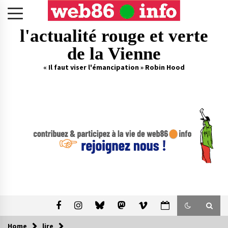
Skip
to
content
l'actualité rouge et verte
de la Vienne
« Il faut viser l'émancipation » Robin Hood
Home
lire