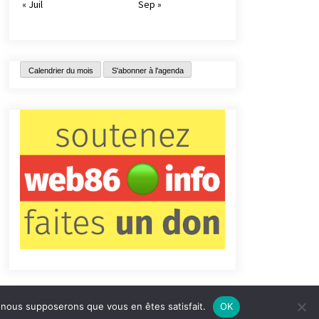
« Juil
Sep »
Calendrier du mois
S'abonner à l'agenda
e, nous supposerons que vous en êtes satisfait.
OK
tact
Qui sommes-nous ?
Informations légales