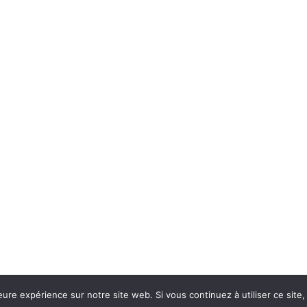
eure expérience sur notre site web. Si vous continuez à utiliser ce sit
Con