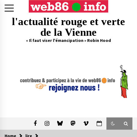
Skip
to
content
l'actualité rouge et verte
de la Vienne
« Il faut viser l'émancipation » Robin Hood
Home
lire