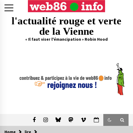
Skip
to
content
l'actualité rouge et verte
de la Vienne
« Il faut viser l'émancipation » Robin Hood
Home
lire