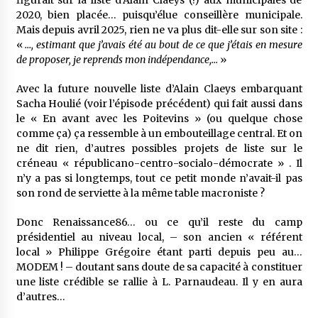
figurait sur la liste d’Alain Claeys (!) aux municipales de
2020, bien placée… puisqu’élue conseillère municipale.
Mais depuis avril 2025, rien ne va plus dit-elle sur son site :
«
…, estimant que j’avais été au bout de ce que j’étais en mesure
de proposer, je reprends mon indépendance,…
»
Avec la future nouvelle liste d’Alain Claeys embarquant
Sacha Houlié (voir l’épisode précédent) qui fait aussi dans
le « En avant avec les Poitevins » (ou quelque chose
comme ça) ça ressemble à un embouteillage central. Et on
ne dit rien, d’autres possibles projets de liste sur le
créneau « républicano-centro-socialo-démocrate » . Il
n’y a pas si longtemps, tout ce petit monde n’avait-il pas
son rond de serviette à la même table macroniste ?
Donc Renaissance86… ou ce qu’il reste du camp
présidentiel au niveau local, – son ancien « référent
local » Philippe Grégoire étant parti depuis peu au…
MODEM ! – doutant sans doute de sa capacité à constituer
une liste crédible se rallie à L. Parnaudeau. Il y en aura
d’autres…