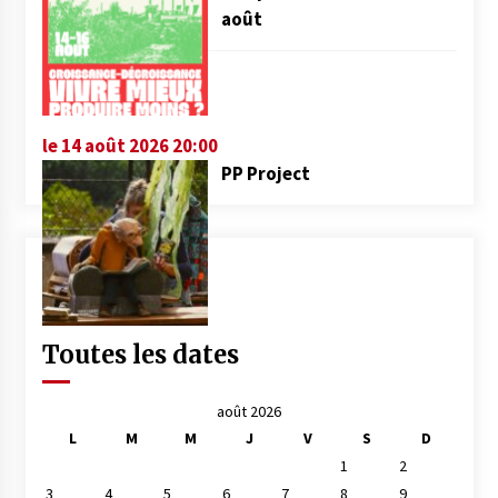
août
le 14 août 2026 20:00
PP Project
Toutes les dates
août 2026
L
M
M
J
V
S
D
1
2
3
4
5
6
7
8
9