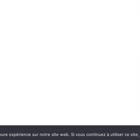
eure expérience sur notre site web. Si vous continuez à utiliser ce sit
Con