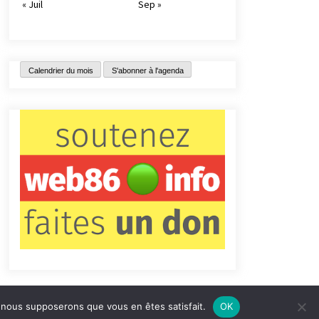
« Juil
Sep »
Calendrier du mois
S'abonner à l'agenda
e, nous supposerons que vous en êtes satisfait.
OK
tact
Qui sommes-nous ?
Informations légales