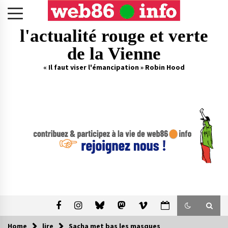
Skip
to
content
l'actualité rouge et verte
de la Vienne
« Il faut viser l'émancipation » Robin Hood
Home
lire
Sacha met bas les masques