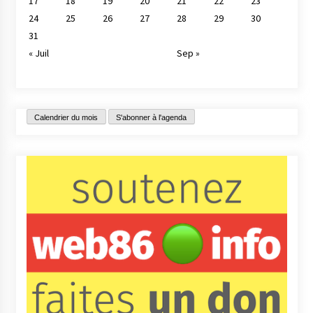
17
18
19
20
21
22
23
24
25
26
27
28
29
30
31
« Juil
Sep »
Calendrier du mois
S'abonner à l'agenda