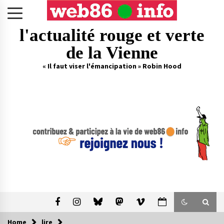
Skip
to
content
l'actualité rouge et verte
de la Vienne
« Il faut viser l'émancipation » Robin Hood
Home
lire