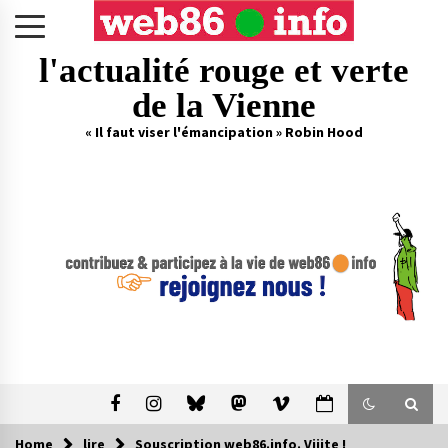
Skip
to
content
l'actualité rouge et verte
de la Vienne
« Il faut viser l'émancipation » Robin Hood
Home
lire
Souscription web86.info. Viiite !