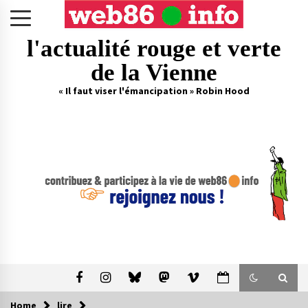
Skip
to
content
l'actualité rouge et verte
de la Vienne
« Il faut viser l'émancipation » Robin Hood
Home
lire