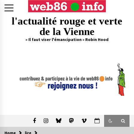
Skip
to
content
l'actualité rouge et verte
de la Vienne
« Il faut viser l'émancipation » Robin Hood
Home
lire