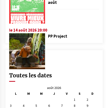
août
le 14 août 2026 20:00
PP Project
Toutes les dates
août 2026
L
M
M
J
V
S
D
1
2
3
4
5
6
7
8
9