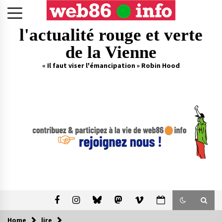
Skip
to
content
l'actualité rouge et verte
de la Vienne
« Il faut viser l'émancipation » Robin Hood
Home
lire