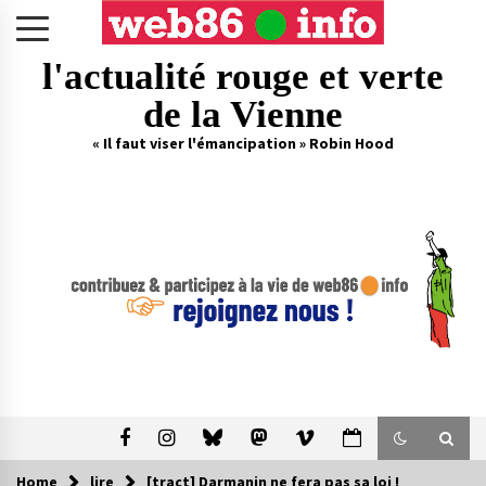
Skip
to
content
l'actualité rouge et verte
de la Vienne
« Il faut viser l'émancipation » Robin Hood
Home
lire
[tract] Darmanin ne fera pas sa loi !