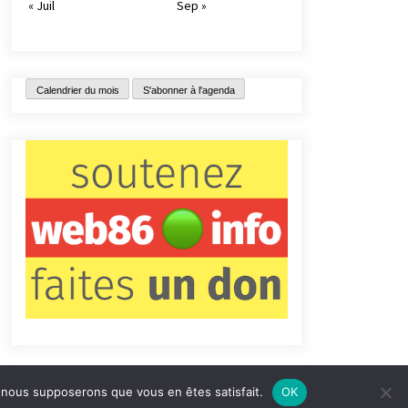
« Juil
Sep »
Calendrier du mois
S'abonner à l'agenda
e, nous supposerons que vous en êtes satisfait.
OK