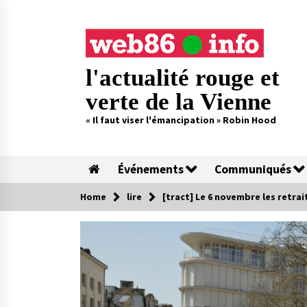
Skip
to
content
l'actualité rouge et
verte de la Vienne
« Il faut viser l'émancipation » Robin Hood
Événements
Communiqués
Home
lire
[tract] Le 6 novembre les retrai