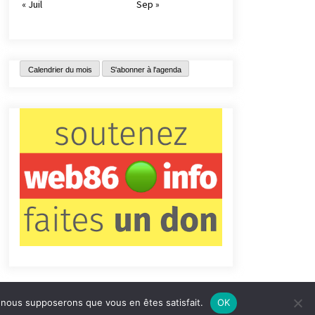
« Juil
Sep »
Calendrier du mois
S'abonner à l'agenda
e, nous supposerons que vous en êtes satisfait.
OK