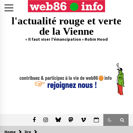
Skip
to
content
l'actualité rouge et verte
de la Vienne
« Il faut viser l'émancipation » Robin Hood
Home
lire