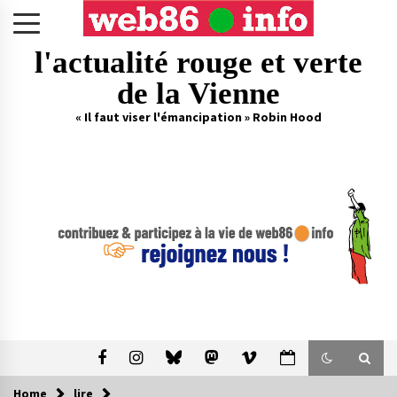
Skip
to
content
l'actualité rouge et verte
de la Vienne
« Il faut viser l'émancipation » Robin Hood
Home
lire