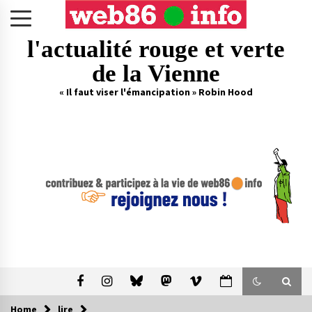
Skip
to
content
l'actualité rouge et verte
de la Vienne
« Il faut viser l'émancipation » Robin Hood
Home
lire