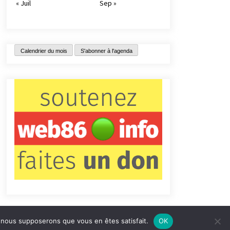
« Juil
Sep »
Calendrier du mois
S'abonner à l'agenda
e, nous supposerons que vous en êtes satisfait.
OK
tact
Qui sommes-nous ?
Informations légales