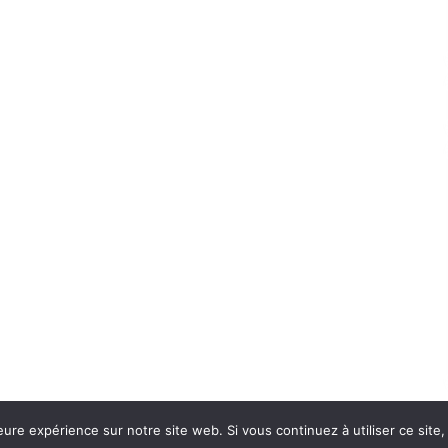
eure expérience sur notre site web. Si vous continuez à utiliser ce sit
Con