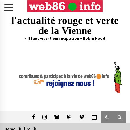
Skip
to
content
l'actualité rouge et verte
de la Vienne
« Il faut viser l'émancipation » Robin Hood
Home
lire