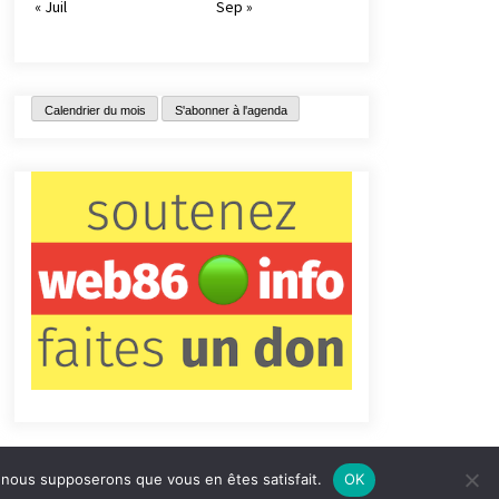
« Juil
Sep »
Calendrier du mois
S'abonner à l'agenda
e, nous supposerons que vous en êtes satisfait.
OK
tact
Qui sommes-nous ?
Informations légales