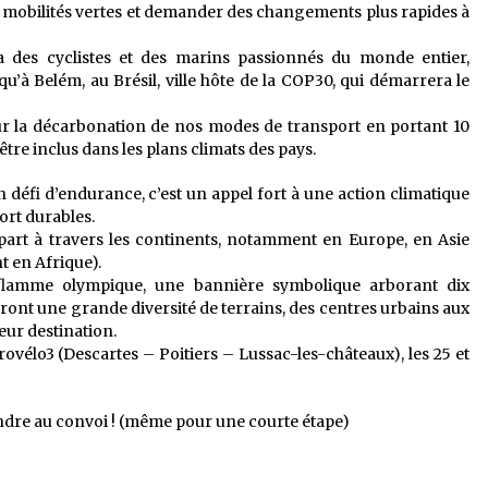
les mobilités vertes et demander des changements plus rapides à
 des cyclistes et des marins passionnés du monde entier,
qu’à Belém, au Brésil, ville hôte de la COP30, qui démarrera le
r la décarbonation de nos modes de transport en portant 10
être inclus dans les plans climats des pays.
 défi d’endurance, c’est un appel fort à une action climatique
ort durables.
art à travers les continents, notamment en Europe, en Asie
t en Afrique).
a flamme olympique, une bannière symbolique arborant dix
seront une grande diversité de terrains, des centres urbains aux
leur destination.
urovélo3 (Descartes – Poitiers – Lussac-les-châteaux), les 25 et
joindre au convoi ! (même pour une courte étape)