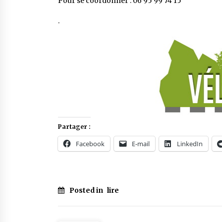
Pour se coordonner : 06 95 99 74 15
.
Partager :
Facebook
E-mail
LinkedIn
Posted in
lire