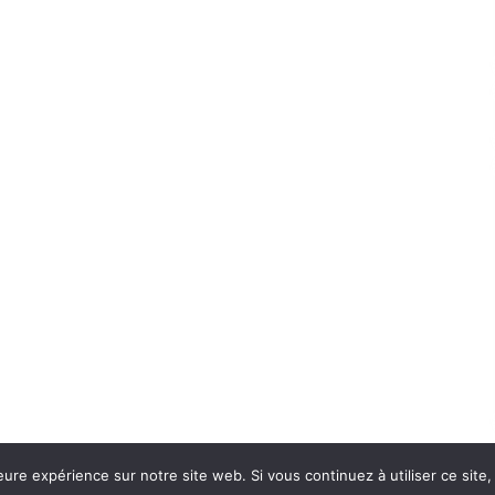
eure expérience sur notre site web. Si vous continuez à utiliser ce sit
Con