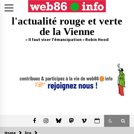
Skip
to
content
l'actualité rouge et verte
de la Vienne
« Il faut viser l'émancipation » Robin Hood
Home
lire