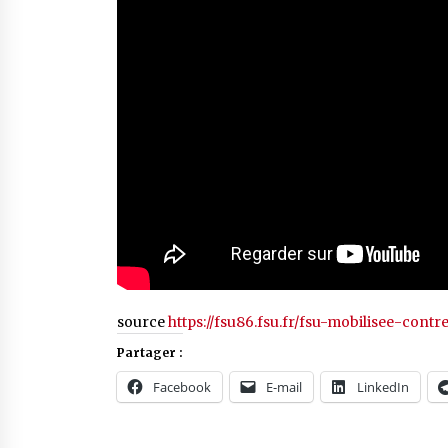
source
https://fsu86.fsu.fr/fsu-mobilisee-cont
Partager :
Facebook
E-mail
LinkedIn