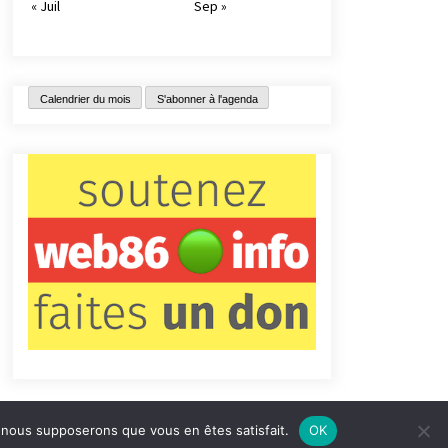
« Juil
Sep »
Calendrier du mois
S'abonner à l'agenda
e, nous supposerons que vous en êtes satisfait.
OK
tact
Qui sommes-nous ?
Informations légales