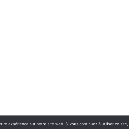
eure expérience sur notre site web. Si vous continuez à utiliser ce sit
Con