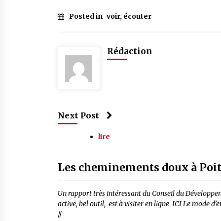
Posted in
voir, écouter
Rédaction
Next Post
lire
Les chemi­ne­ments doux à Poit
Un rapport très inté­res­sant du Conseil du Déve­lop­pe
ac­tive, bel outil, est à visi­ter en ligne ICI Le mode d’
//