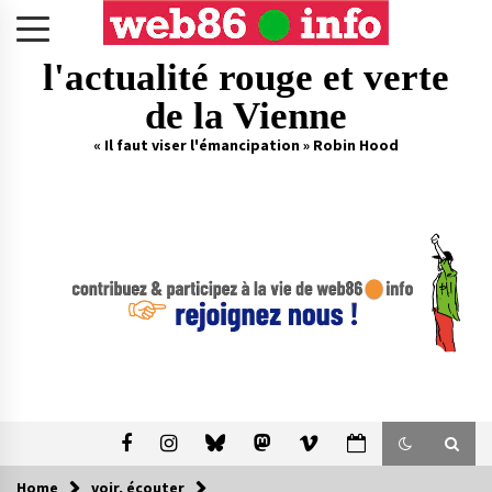
Skip
to
content
l'actualité rouge et verte
de la Vienne
« Il faut viser l'émancipation » Robin Hood
Home
voir, écouter