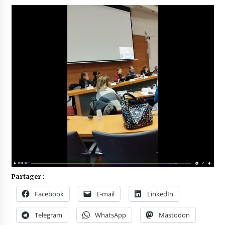
Partager :
Facebook
E-mail
LinkedIn
Telegram
WhatsApp
Mastodon