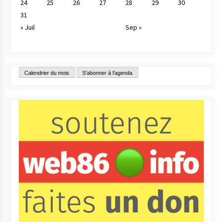
24
25
26
27
28
29
30
31
« Juil
Sep »
Calendrier du mois
S'abonner à l'agenda