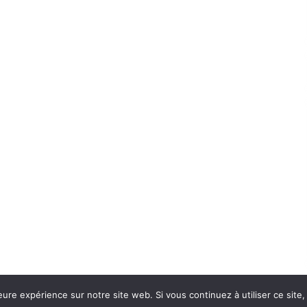
eure expérience sur notre site web. Si vous continuez à utiliser ce sit
Con