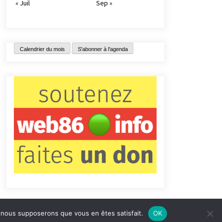
« Juil
Sep »
Calendrier du mois
S'abonner à l'agenda
e, nous supposerons que vous en êtes satisfait.
OK
tact
Qui sommes-nous ?
Informations légales