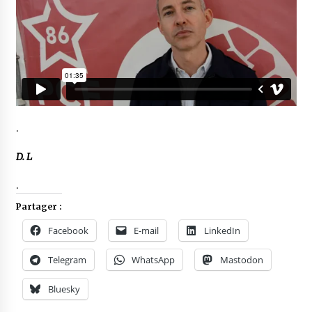
.
D. L
.
Partager :
Facebook
E-mail
LinkedIn
Telegram
WhatsApp
Mastodon
Bluesky