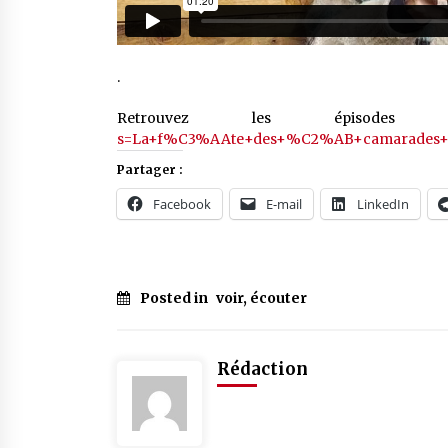
.
Retrouvez les épisod
s=La+f%C3%AAte+des+%C2%AB+camarades
Partager :
Facebook
E-mail
LinkedIn
Posted in
voir, écouter
Rédaction