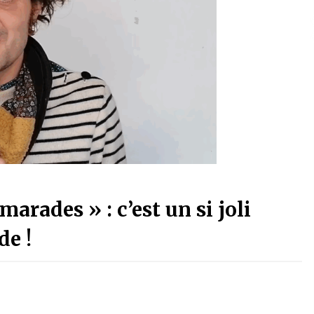
marades » : c’est un si joli
e !