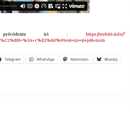
es précédents ici :
https://web86.info/?
+%C2%BB+%3A+c%E2%80%99est+un+si+joli+nom
Telegram
WhatsApp
Mastodon
Bluesky