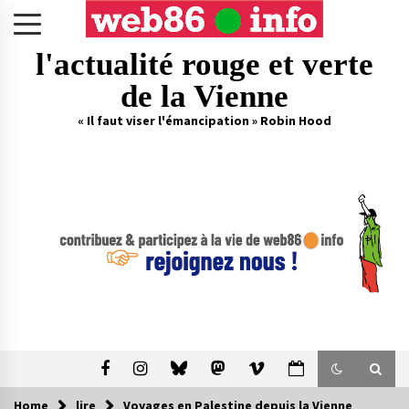
Skip
to
content
l'actualité rouge et verte
de la Vienne
« Il faut viser l'émancipation » Robin Hood
Home
lire
Voyages en Palestine depuis la Vienne