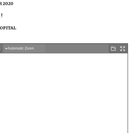
IER 2020
 !
HOPITAL