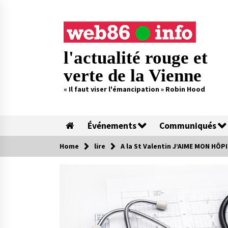
Skip
to
content
l'actualité rouge et
verte de la Vienne
« Il faut viser l'émancipation » Robin Hood
Événements
Communiqués
Home
lire
A la St Valentin J’AIME MON HÔP