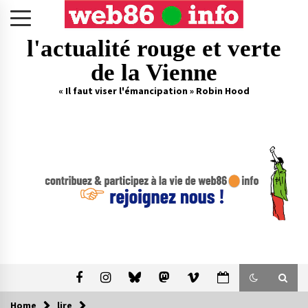
Skip
to
content
l'actualité rouge et verte
de la Vienne
« Il faut viser l'émancipation » Robin Hood
Home
lire