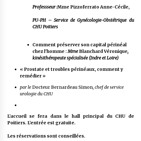
Pr
ofessseur :
Mme
Pizzoferrato A
nne-
C
écile,
PU-PH – Service de Gynécologie-Obstétrique
du
CHU Poitiers
Comment préserver son capital périnéal
chez l’homme :
Mme
Blanchard Véronique
,
kinésithérapeute spécialisée
(Indre et Loire)
« Prostate et troubles périnéaux, comment y
remédier »
par le
Docteur Bernardeau Simon
, chef de service
u
r
ologie du CHU
L’accueil se fera dans le hall principal du CHU de
Poitiers. L’entrée est gratuite.
Les réservations sont conseillées.