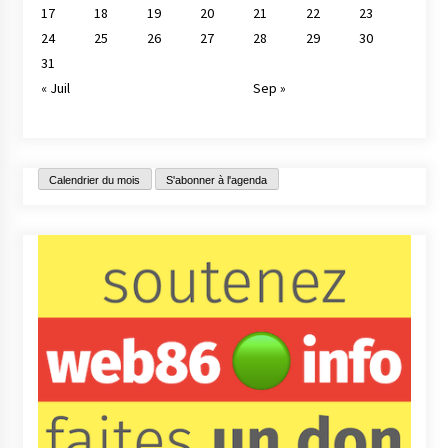
17
18
19
20
21
22
23
24
25
26
27
28
29
30
31
« Juil
Sep »
Calendrier du mois
S'abonner à l'agenda