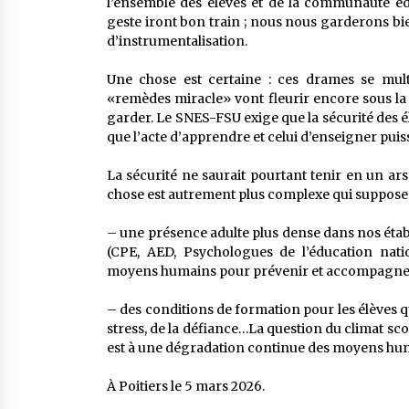
l’ensemble des élèves et de la communauté éd
geste iront bon train ; nous nous garderons bie
d’instrumentalisation.
Une chose est certaine : ces drames se mult
«remèdes miracle» vont fleurir encore sous la 
garder. Le SNES-FSU exige que la sécurité des é
que l’acte d’apprendre et celui d’enseigner pui
La sécurité ne saurait pourtant tenir en un ar
chose est autrement plus complexe qui suppose,
– une présence adulte plus dense dans nos étab
(CPE, AED, Psychologues de l’éducation nation
moyens humains pour prévenir et accompagner l
– des conditions de formation pour les élèves qu
stress, de la défiance…La question du climat scol
est à une dégradation continue des moyens huma
À Poitiers le 5 mars 2026.