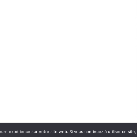
eure expérience sur notre site web. Si vous continuez à utiliser ce sit
Con