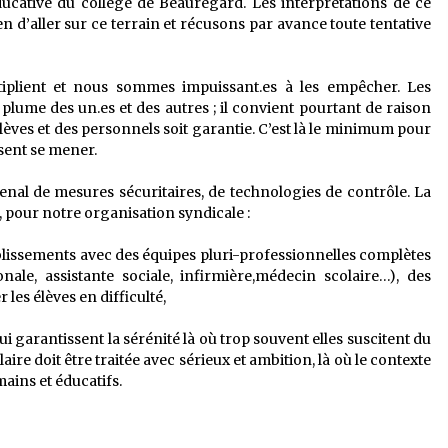
ucative du collège de Beauregard. Les interprétations de ce
n d’aller sur ce terrain et récusons par avance toute tentative
iplient et nous sommes impuissant.es à les empêcher. Les
plume des un.es et des autres ; il convient pourtant de raison
lèves et des personnels soit garantie. C’est là le minimum pour
ssent se mener.
senal de mesures sécuritaires, de technologies de contrôle. La
 pour notre organisation syndicale :
lissements avec des équipes pluri-professionnelles complètes
ale, assistante sociale, infirmière,médecin scolaire…), des
es élèves en difficulté,
i garantissent la sérénité là où trop souvent elles suscitent du
aire doit être traitée avec sérieux et ambition, là où le contexte
ins et éducatifs.