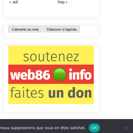
« Juil
Sep »
Calendrier du mois
S'abonner à l'agenda
e, nous supposerons que vous en êtes satisfait.
OK
tact
Qui sommes-nous ?
Informations légales