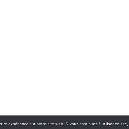
eure expérience sur notre site web. Si vous continuez à utiliser ce sit
Con