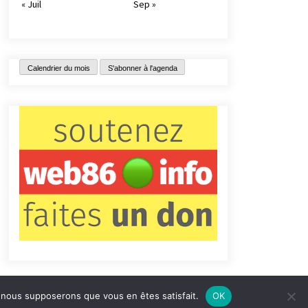
« Juil
Sep »
Calendrier du mois
S'abonner à l'agenda
e, nous supposerons que vous en êtes satisfait.
OK
tact
Qui sommes-nous ?
Informations légales