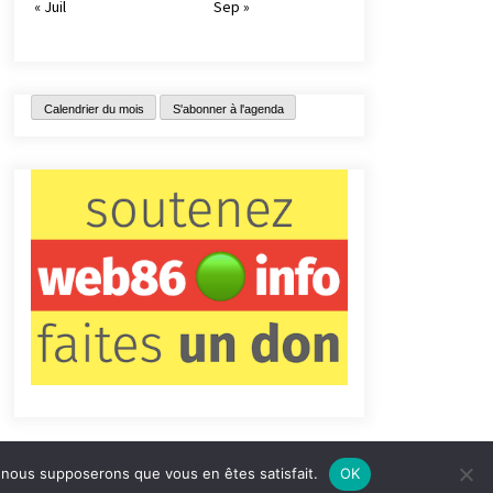
« Juil
Sep »
Calendrier du mois
S'abonner à l'agenda
e, nous supposerons que vous en êtes satisfait.
OK