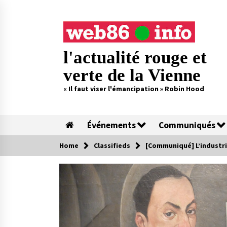
Skip
to
content
l'actualité rouge et
verte de la Vienne
« Il faut viser l'émancipation » Robin Hood
Événements
Communiqués
Home
Classifieds
[Communiqué] L’industri