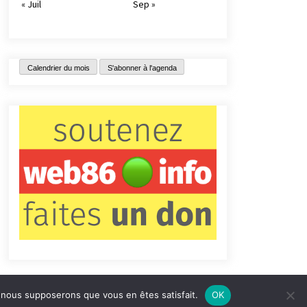
« Juil
Sep »
Calendrier du mois
S'abonner à l'agenda
e, nous supposerons que vous en êtes satisfait.
OK