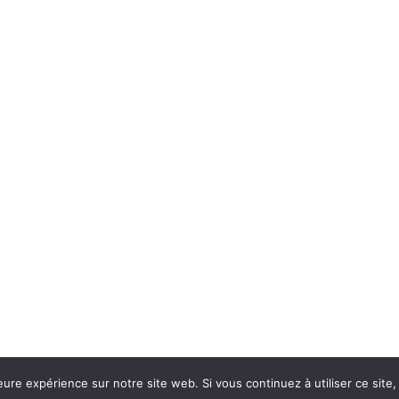
eure expérience sur notre site web. Si vous continuez à utiliser ce sit
Con