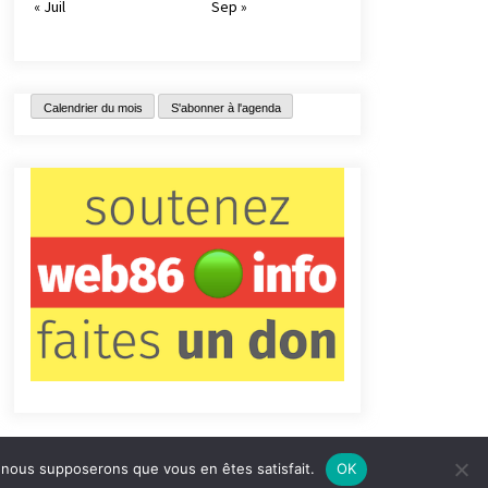
« Juil
Sep »
Calendrier du mois
S'abonner à l'agenda
e, nous supposerons que vous en êtes satisfait.
OK
tact
Qui sommes-nous ?
Informations légales