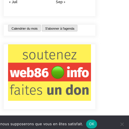
« Juil
Sep »
Calendrier du mois
S'abonner à l'agenda
e, nous supposerons que vous en êtes satisfait.
OK
tact
Qui sommes-nous ?
Informations légales