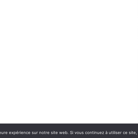
eure expérience sur notre site web. Si vous continuez à utiliser ce sit
Con