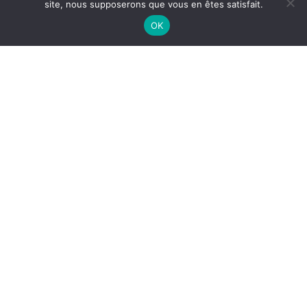
site, nous supposerons que vous en êtes satisfait.
OK
 un
Les caisses de
luco
grève et de
ne
solidarité dans
la Vienne
ec