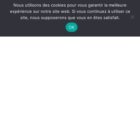
Nous utilisons des cookies pour vous garantir la meilleure
expérience sur notre site web. Si vous continuez à utiliser ce
site, nous supposerons que vous en êtes satisfait.
OK
a un
Les caisses de
lluco
grève et de
Une
solidarité dans
la Vienne
vec